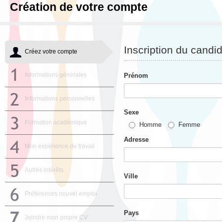
Création de votre compte
Inscription du candi
Créez votre compte
Informations générales
Prénom
Informations personnelles
Sexe
Formation académique
Homme
Femme
Adresse
Mon expérience de travail
Autres intérêts
Ville
Préférences nouvel emploi
Pays
Joindre mon propre CV