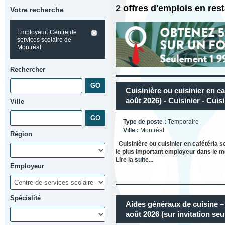
2
offres d'emplois en res
Votre recherche
Employeur: Centre de
services scolaire de
Montréal
Rechercher
Cuisinière ou cuisinier en ca
août 2026) - Cuisinier - Cuisi
Ville
Type de poste :
Temporaire
Ville :
Montréal
Région
Cuisinière ou cuisinier en cafétéria s
le plus important employeur dans le mo
Lire la suite...
Employeur
Spécialité
Aides généraux de cuisine –
août 2026 (sur invitation seu