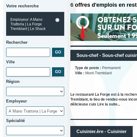
6
offres d'emplois en res
Votre recherche
Employeur: A Mano
Trattoria | La Forge
Tremblant | Le Shack
Rechercher
Sous-chef - Sous-chef cuisin
Ville
Type de poste :
Permanent
Ville :
Mont-Tremblant
Région
Le restaurant La Forge est à la reche
Tremblant, le lieu de rendez-vous inco
Employeur
délicieuse cuis
Lire la suite...
Spécialité
Cuisinier.ère - Cuisinier