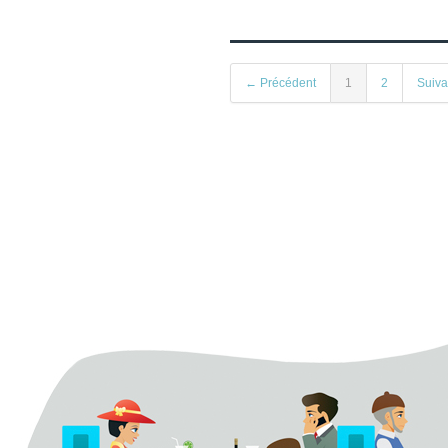
← Précédent
1
2
Suiv