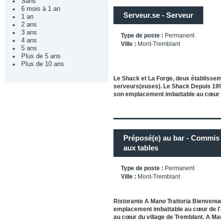
Sans
6 mois à 1 an
Serveur.se - Serveur
1 an
2 ans
3 ans
Type de poste :
Permanent
4 ans
Ville :
Mont-Tremblant
5 ans
Plus de 5 ans
Plus de 10 ans
Le Shack et La Forge, deux établisseme
serveurs(euses). Le Shack Depuis 1993
son emplacement imbattable au cœu
Préposé(e) au bar - Commis 
aux tables
Type de poste :
Permanent
Ville :
Mont-Tremblant
Ristorante A Mano Trattoria Bienvenue
emplacement imbattable au cœur de l'a
au cœur du village de Tremblant. A M