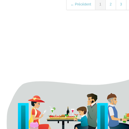
← Précédent
1
2
3