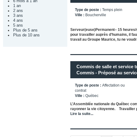
6 mois à 1 an
1 an
Type de poste :
Temps plein
2 ans
Ville :
Boucherville
3 ans
4 ans
5 ans
Serveur(euse)Permanent– 15 heures/s
Plus de 5 ans
pour travailler auprès d’humains, il fa
Plus de 10 ans
travail au Groupe Maurice, tu ne voudr
Commis de salle et service 
Commis - Préposé au servic
Type de poste :
Affectation ou
contrat
Ville :
Québec
L’Assemblée nationale du Québec compt
rayonner la vie citoyenne. Travailler 
Lire la suite...