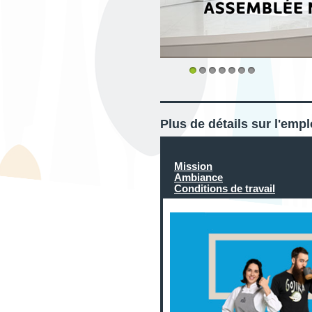
1
2
3
4
5
6
7
Plus de détails sur l'emp
Mission
Ambiance
Conditions de travail