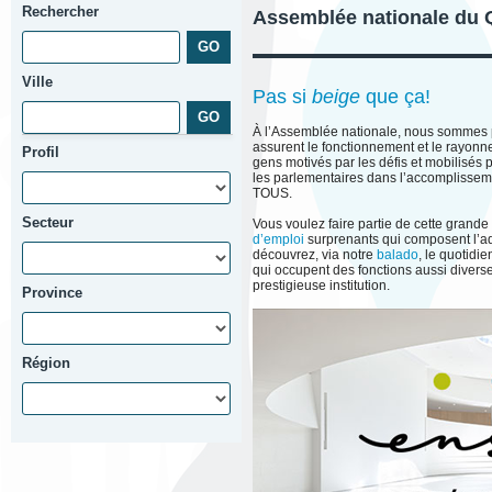
Rechercher
Assemblée nationale du
Ville
Pas si
beige
que ça!
À l’Assemblée nationale, nous sommes 
assurent le fonctionnement et le rayon
Profil
gens motivés par les défis et mobilisés
les parlementaires dans l’accomplisse
TOUS.
Secteur
Vous voulez faire partie de cette grand
d’emploi
surprenants qui composent l’ad
découvrez, via notre
balado
, le quotidi
qui occupent des fonctions aussi divers
prestigieuse institution.
Province
Région