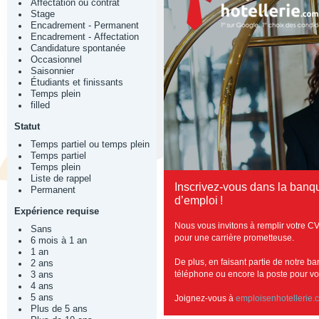
Affectation ou contrat
Stage
Encadrement - Permanent
Encadrement - Affectation
Candidature spontanée
Occasionnel
Saisonnier
Étudiants et finissants
Temps plein
filled
Statut
Temps partiel ou temps plein
Temps partiel
Temps plein
Liste de rappel
Inscrivez-vous dans la banq
Permanent
d’emploi !
Expérience requise
Nous vous invitons à remplir votre CV
Sans
pour une carrière prometteuse.
6 mois à 1 an
1 an
De plus, en faisant partie de notre b
2 ans
téléphone ou encore la poste pour vous
3 ans
4 ans
5 ans
Joignez-vous à
emploisenhotellerie.
Plus de 5 ans