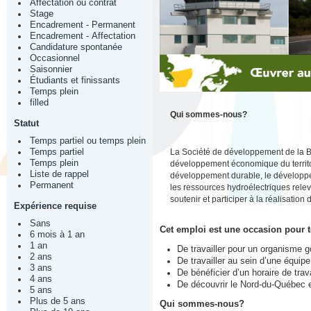
Affectation ou contrat
Stage
Encadrement - Permanent
Encadrement - Affectation
Candidature spontanée
Occasionnel
Saisonnier
Étudiants et finissants
Temps plein
filled
Qui sommes-nous?
Statut
Temps partiel ou temps plein
La Société de développement de la 
Temps partiel
Temps plein
développement économique du territoi
Liste de rappel
développement durable, le développem
Permanent
les ressources hydroélectriques rele
soutenir et participer à la réalisation 
Expérience requise
Sans
Cet emploi est une occasion pour t
6 mois à 1 an
1 an
De travailler pour un organisme 
2 ans
De travailler au sein d’une équip
3 ans
De bénéficier d’un horaire de tra
4 ans
De découvrir le Nord-du-Québec 
5 ans
Plus de 5 ans
Qui sommes-nous?