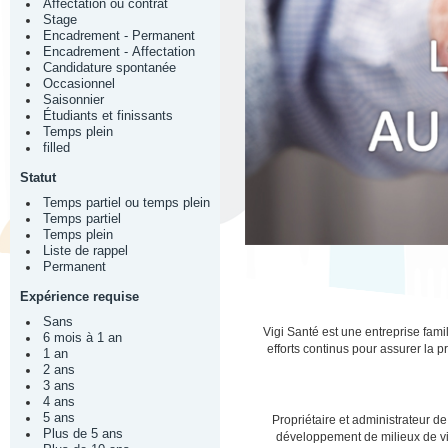
Affectation ou contrat
Stage
Encadrement - Permanent
Encadrement - Affectation
Candidature spontanée
Occasionnel
Saisonnier
Étudiants et finissants
Temps plein
filled
Statut
Temps partiel ou temps plein
Temps partiel
Temps plein
Liste de rappel
Permanent
Expérience requise
Sans
Vigi Santé est une entreprise fam
6 mois à 1 an
efforts continus pour assurer la p
1 an
2 ans
3 ans
4 ans
5 ans
Propriétaire et administrateur 
Plus de 5 ans
développement de milieux de vie