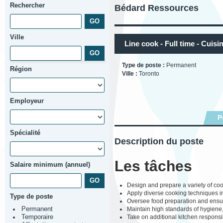
Rechercher
Bédard Ressources
Ville
Line cook - Full time - Cuisin
Type de poste :
Permanent
Région
Ville :
Toronto
Employeur
P
Spécialité
Description du poste
Les tâches
Salaire minimum (annuel)
Design and prepare a variety of co
Apply diverse cooking techniques inc
Type de poste
Oversee food preparation and ensur
Maintain high standards of hygiene,
Permanent
Take on additional kitchen responsi
Temporaire