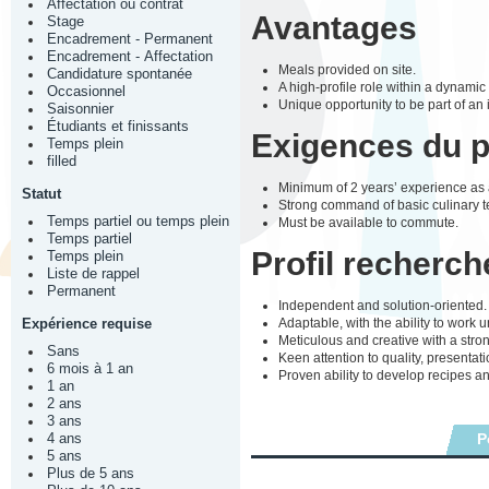
Affectation ou contrat
Avantages
Stage
Encadrement - Permanent
Encadrement - Affectation
Meals provided on site.
Candidature spontanée
A high-profile role within a dynami
Occasionnel
Unique opportunity to be part of an i
Saisonnier
Étudiants et finissants
Exigences du 
Temps plein
filled
Minimum of 2 years’ experience as 
Statut
Strong command of basic culinary te
Temps partiel ou temps plein
Must be available to commute.
Temps partiel
Profil recherch
Temps plein
Liste de rappel
Permanent
Independent and solution-oriented.
Adaptable, with the ability to work 
Expérience requise
Meticulous and creative with a stron
Sans
Keen attention to quality, presentati
6 mois à 1 an
Proven ability to develop recipes a
1 an
2 ans
3 ans
P
4 ans
5 ans
Plus de 5 ans