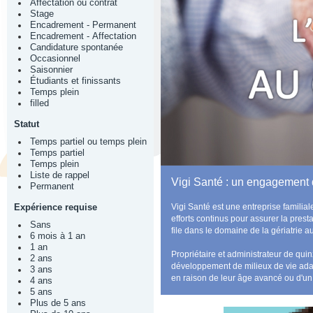
Affectation ou contrat
Stage
Encadrement - Permanent
Encadrement - Affectation
Candidature spontanée
Occasionnel
Saisonnier
Étudiants et finissants
Temps plein
filled
Statut
Temps partiel ou temps plein
Temps partiel
Temps plein
Liste de rappel
Vigi Santé : un engagement
Permanent
Vigi Santé est une entreprise familia
Expérience requise
efforts continus pour assurer la prest
Sans
file dans le domaine de la gériatrie 
6 mois à 1 an
1 an
Propriétaire et administrateur de qu
2 ans
développement de milieux de vie adap
3 ans
en raison de leur âge avancé ou d'un
4 ans
5 ans
Plus de 5 ans