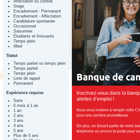
Affectation ou contrat
Stage
Encadrement - Permanent
Encadrement - Affectation
Candidature spontanée
Occasionnel
Saisonnier
Étudiants et finissants
Temps plein
filled
Statut
Temps partiel ou temps plein
Temps partiel
Temps plein
Liste de rappel
Permanent
Expérience requise
Inscrivez-vous dans la banq
alertes d’emploi !
Sans
6 mois à 1 an
Nous vous invitons à remplir votre CV
1 an
pour une carrière prometteuse.
2 ans
3 ans
4 ans
De plus, en faisant partie de notre b
5 ans
téléphone ou encore la poste pour vous
Plus de 5 ans