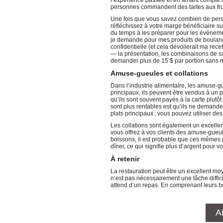
l’expérience passée et en tenant compte d
personnes commandent des tartes aux fru
Une fois que vous savez combien de pers
réfléchissez à votre marge bénéficiaire su
du temps à les préparer pour les événemen
je demande pour mes produits de boulangeri
confidentielle (et cela dévoilerait ma rec
— la présentation, les combinaisons de s
demander plus de 15 $ par portion sans m
Amuse-gueules et collations
Dans l’industrie alimentaire, les amuse-gu
principaux, ils peuvent être vendus à un pr
qu’ils sont souvent payés à la carte plutô
sont plus rentables est qu’ils ne demand
plats principaux ; vous pouvez utiliser de
Les collations sont également un excellen
vous offrez à vos clients des amuse-gueu
boissons, il est probable que ces mêmes
dîner, ce qui signifie plus d’argent pour vo
À retenir
La restauration peut être un excellent mo
n’est pas nécessairement une tâche diffici
attend d’un repas. En comprenant leurs bes
A