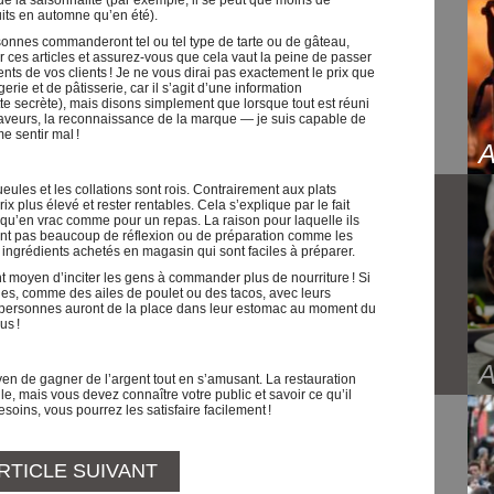
e la saisonnalité (par exemple, il se peut que moins de
its en automne qu’en été).
onnes commanderont tel ou tel type de tarte ou de gâteau,
r ces articles et assurez-vous que cela vaut la peine de passer
ts de vos clients ! Je ne vous dirai pas exactement le prix que
e et de pâtisserie, car il s’agit d’une information
ette secrète), mais disons simplement que lorsque tout est réuni
aveurs, la reconnaissance de la marque — je suis capable de
e sentir mal !
eules et les collations sont rois. Contrairement aux plats
ix plus élevé et rester rentables. Cela s’explique par le fait
t qu’en vrac comme pour un repas. La raison pour laquelle ils
ent pas beaucoup de réflexion ou de préparation comme les
s ingrédients achetés en magasin qui sont faciles à préparer.
t moyen d’inciter les gens à commander plus de nourriture ! Si
les, comme des ailes de poulet ou des tacos, avec leurs
 personnes auront de la place dans leur estomac au moment du
us !
yen de gagner de l’argent tout en s’amusant. La restauration
le, mais vous devez connaître votre public et savoir ce qu’il
oins, vous pourrez les satisfaire facilement !
RTICLE SUIVANT