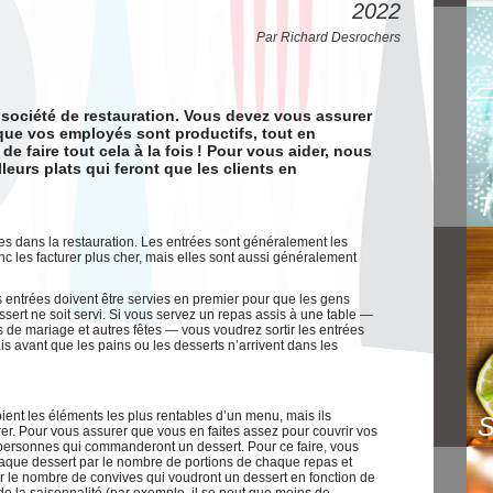
2022
Par Richard Desrochers
e société de restauration. Vous devez vous assurer
que vos employés sont productifs, tout en
 de faire tout cela à la fois ! Pour vous aider, nous
leurs plats qui feront que les clients en
les dans la restauration. Les entrées sont généralement les
nc les facturer plus cher, mais elles sont aussi généralement
es entrées doivent être servies en premier pour que les gens
sert ne soit servi. Si vous servez un repas assis à une table —
s de mariage et autres fêtes — vous voudrez sortir les entrées
s avant que les pains ou les desserts n’arrivent dans les
oient les éléments les plus rentables d’un menu, mais ils
rer. Pour vous assurer que vous en faites assez pour couvrir vos
 personnes qui commanderont un dessert. Pour ce faire, vous
chaque dessert par le nombre de portions de chaque repas et
mer le nombre de convives qui voudront un dessert en fonction de