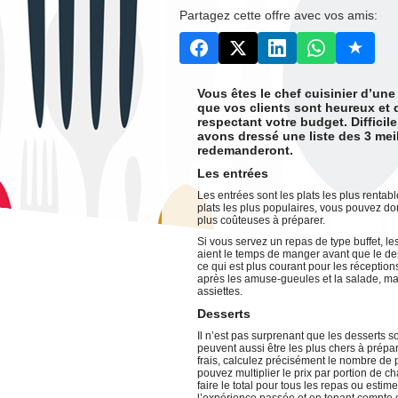
Partagez cette offre avec vos amis:
Vous êtes le chef cuisinier d’un
que vos clients sont heureux et 
respectant votre budget. Difficile
avons dressé une liste des 3 meil
redemanderont.
Les entrées
Les entrées sont les plats les plus rentab
plats les plus populaires, vous pouvez do
plus coûteuses à préparer.
Si vous servez un repas de type buffet, l
aient le temps de manger avant que le des
ce qui est plus courant pour les réception
après les amuse-gueules et la salade, mai
assiettes.
Desserts
Il n’est pas surprenant que les desserts s
peuvent aussi être les plus chers à prépa
frais, calculez précisément le nombre de
pouvez multiplier le prix par portion de 
faire le total pour tous les repas ou esti